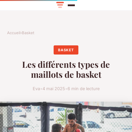
Accueil
›
Basket
BASKET
Les différents types de
maillots de basket
Eva
•
4 mai 2025
•
6 min de lecture