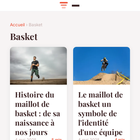
Accueil
› Basket
Basket
Histoire du
Le maillot de
maillot de
basket un
basket : de sa
symbole de
naissance à
l'identité
nos jours
d'une équipe
4 mai 2025
5 min
4 mai 2025
4 min