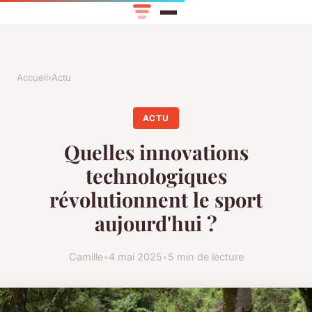
Accueil
›
Actu
ACTU
Quelles innovations
technologiques
révolutionnent le sport
aujourd'hui ?
Camille
•
4 mai 2025
•
5 min de lecture